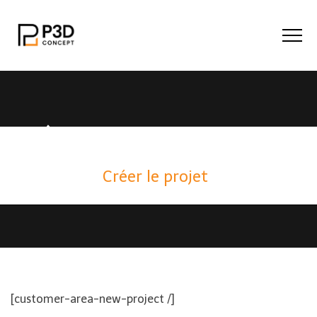
Créer Le Projet
Home
/
Tableau de bord
/
Projets
/
Créer le projet
[customer-area-new-project /]