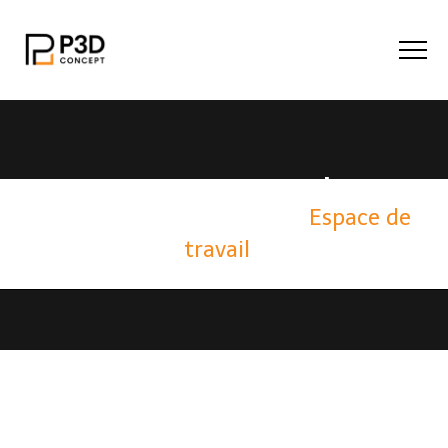
Espace De Travail
Home
/
Mon projet
/
Espace de
travail